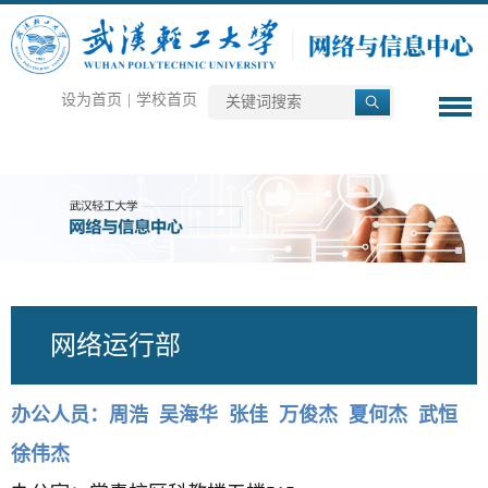
设为首页
|
学校首页
网络运行部
办公人员：周浩 吴海华 张佳 万俊杰 夏何杰 武恒
徐伟杰