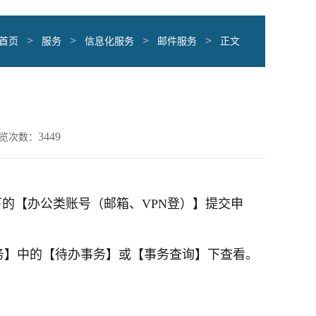
>
>
>
>
首页
服务
信息化服务
邮件服务
正文
3449
览次数：
的【办公类账号（邮箱、VPN登）】提交申
务】中的【待办事务】或【事务查询】下查看。