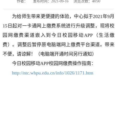
4050
作者：
发布时间：2021-09-16
浏览次数：
为给师生带来更便捷的体验，中心拟于
2021年9月
15日起对
一卡通网上缴费系统进行升级调整，现
将校
园网
缴费
渠道嵌入到今日校园移动
APP
（生活缴
费）
。
调整后
暂停
原
电脑端网上
缴费平台
渠道。
带来
不便，请谅解！（电脑端开通时间另行通知）
今日校园移动
APP校园网缴费操作指南：
http://ntc.whpu.edu.cn/info/1026/1171.htm